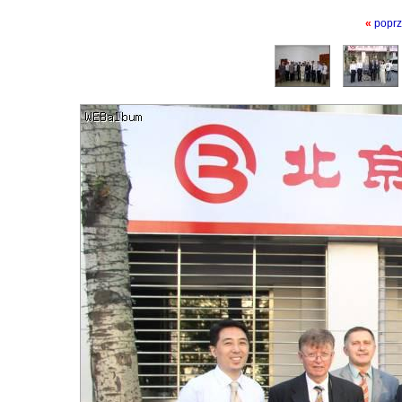
«
poprz