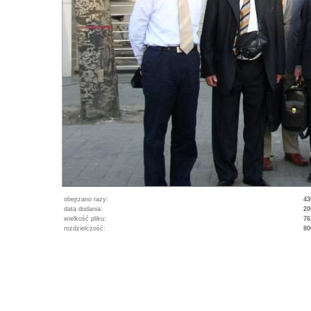
obejrzano razy:
43
data dodania:
20
wielkość pliku:
76
rozdzielczość:
80