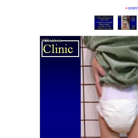
«
poprz