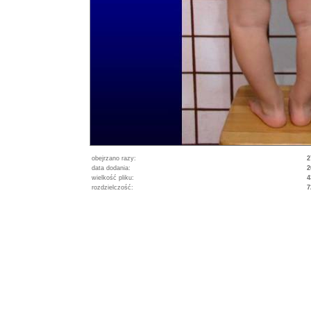
obejrzano razy:
2
data dodania:
2
wielkość pliku:
4
rozdzielczość:
7