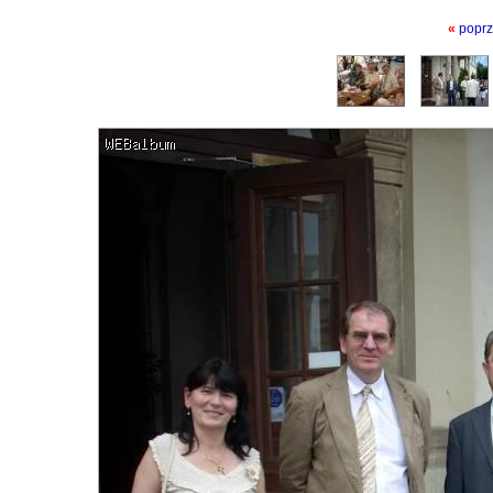
«
poprz