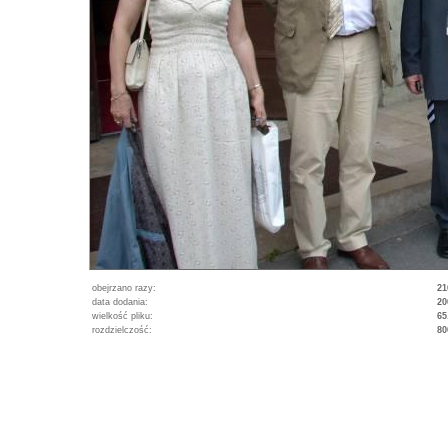
obejrzano razy:
21
data dodania:
20
wielkość pliku:
65
rozdzielczość:
80