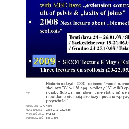
Historia odkryć - 2006 - opisano "model ruchów
skoliozy "C" w II/A epg, skoliozy "S" w II/B ep
i garbu (lub z minimalnymi, nieistotnymi) ale
opis:
niewidome nie mają skoliozy i podano wpływ
przyszłości".
obejrzano razy:
4000
data dodania:
2009-07-14 15:09:36
wielkość pliku:
97.3 kB
rozdzielczość:
800 x 600