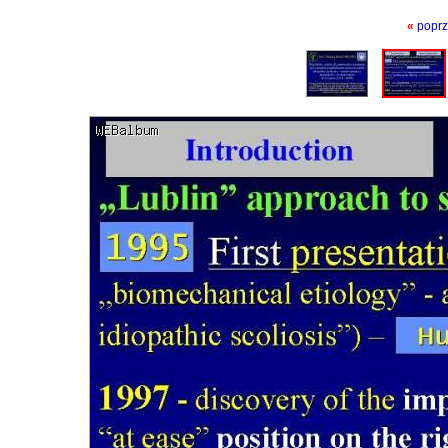
«
poprz