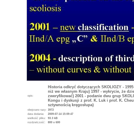
Historia odkryć dotyczących SKOLIOZY - 1995 -
niż we własnym Kraju) 1997 - wykrycie, że dzi
zweryfikować) 2001 - podanie dwu grup SKO
opis:
Kongu i dyskusji z prof. K. Luk i prof. K. Cheu
sztywnością kręgosłupa)
obejrzano razy:
3972
data dodania:
2009-07-14 15:09:47
wielkość pliku:
93.3 kB
rozdzielczość:
800 x 600