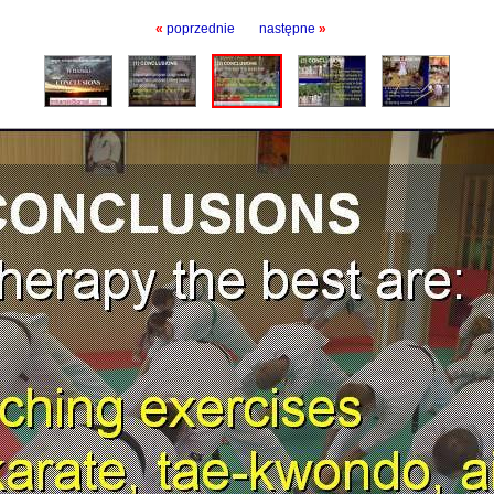
«
poprzednie
następne
»