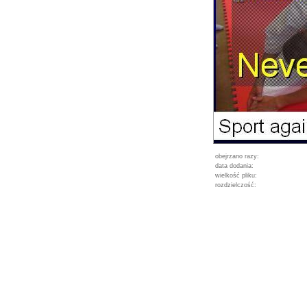
obejrzano razy:
data dodania:
wielkość pliku:
rozdzielczość: