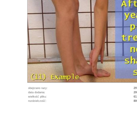
obejrzano razy:
29
data dodania:
20
wielkość pliku:
61
rozdzielczość:
80