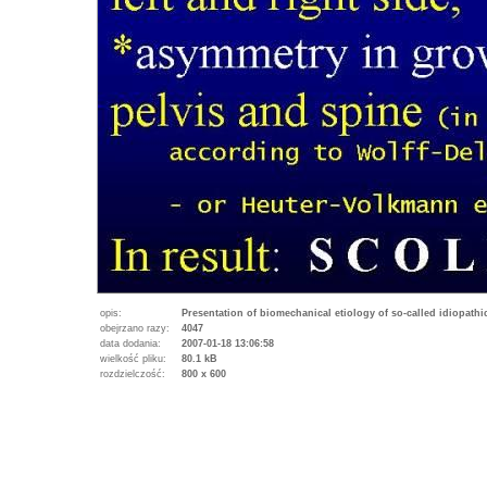
opis:
Presentation of biomechanical etiology of so-called idiopath
obejrzano razy:
4047
data dodania:
2007-01-18 13:06:58
wielkość pliku:
80.1 kB
rozdzielczość:
800 x 600