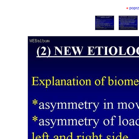
«
poprz