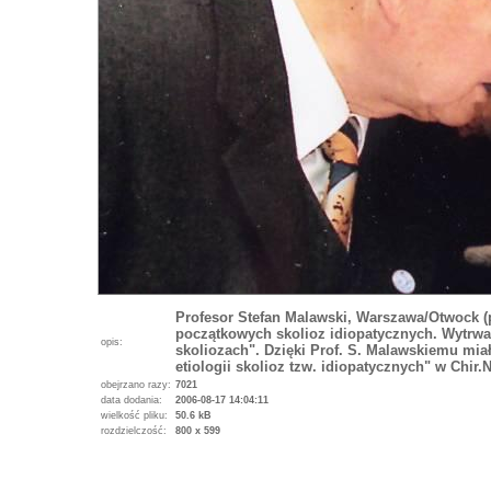
Profesor Stefan Malawski, Warszawa/Otwock (p
początkowych skolioz idiopatycznych. Wytrwał
opis:
skoliozach". Dzięki Prof. S. Malawskiemu mia
etiologii skolioz tzw. idiopatycznych" w Chir.N
obejrzano razy:
7021
data dodania:
2006-08-17 14:04:11
wielkość pliku:
50.6 kB
rozdzielczość:
800 x 599