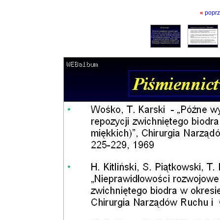
«
poprz