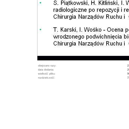
obejrzano razy:
2
data dodania:
2
wielkość pliku:
9
rozdzielczość:
7