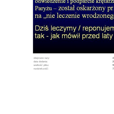
obejrzano razy:
4
data dodania:
2
wielkość pliku:
9
rozdzielczość:
7