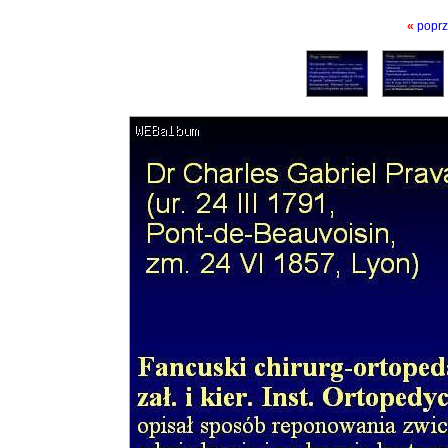
«
poprz