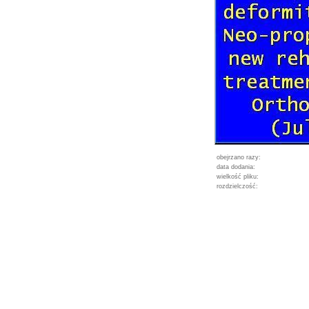
obejrzano razy:
data dodania:
wielkość pliku:
rozdzielczość: