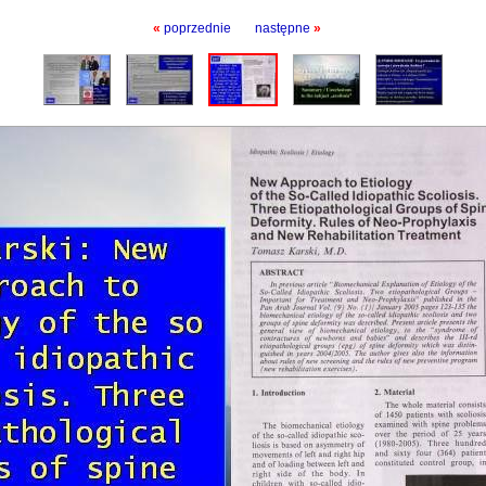
«
poprzednie
następne
»