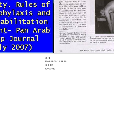
2574
2008-03-09 12:53:20
92.0 kB
720 x 540