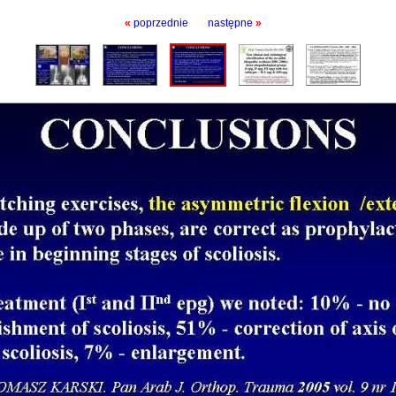
«
poprzednie
następne
»