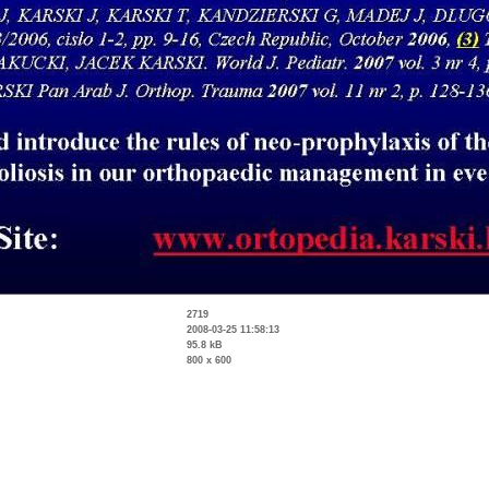
2719
2008-03-25 11:58:13
95.8 kB
800 x 600