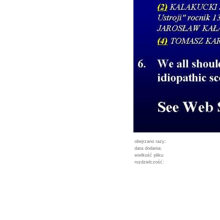
obejrzano razy:
data dodania:
wielkość pliku:
rozdzielczość: