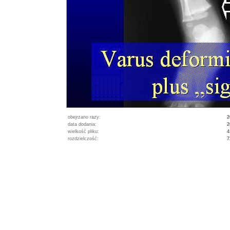
obejrzano razy:
2
data dodania:
2
wielkość pliku:
4
rozdzielczość:
7