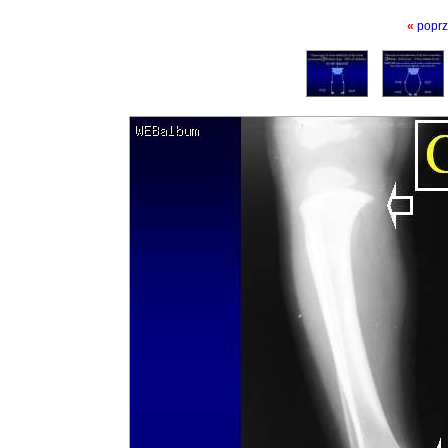
«
poprz