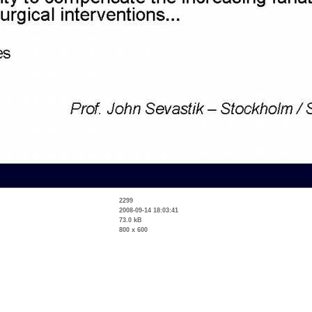
2299
2008-09-14 18:03:41
73.0 kB
800 x 600