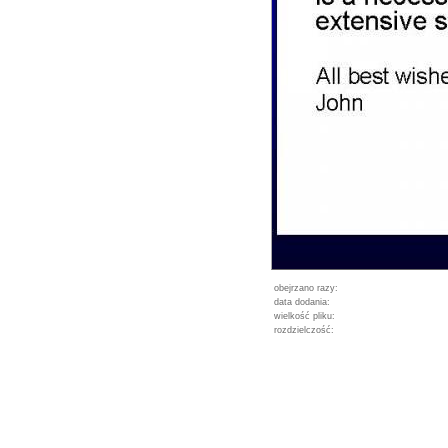
obejrzano razy:
data dodania:
wielkość pliku:
rozdzielczość: