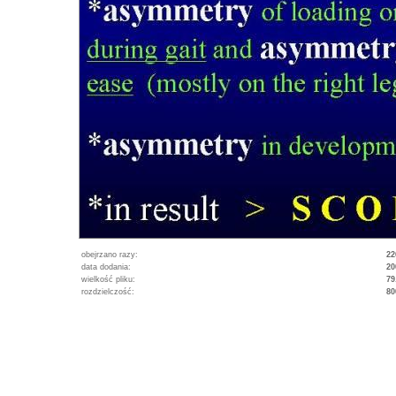
obejrzano razy:
22
data dodania:
20
wielkość pliku:
79
rozdzielczość:
80