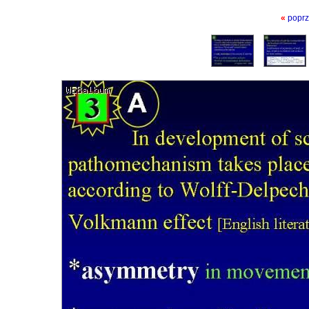
«
poprz