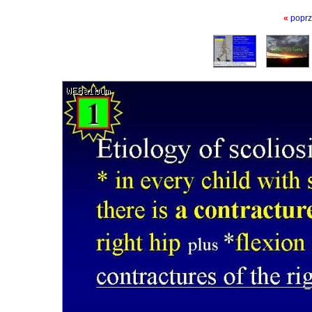
«
poprz