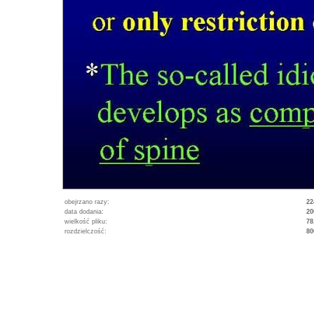
obejrzano razy:
22
data dodania:
20
wielkość pliku:
78
rozdzielczość:
80