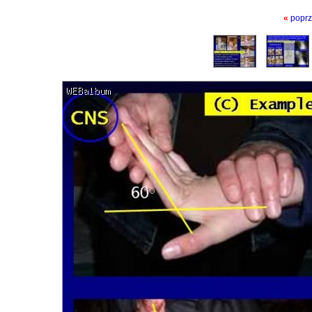
«
poprz