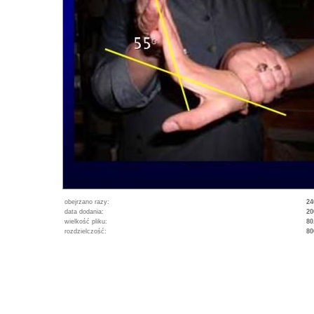
obejrzano razy:
24
data dodania:
20
wielkość pliku:
80
rozdzielczość:
80