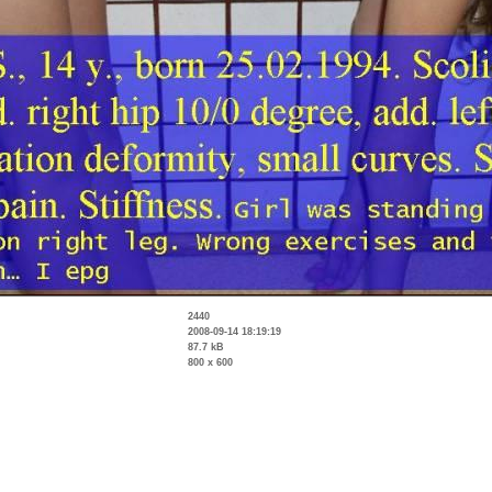
2440
2008-09-14 18:19:19
87.7 kB
800 x 600