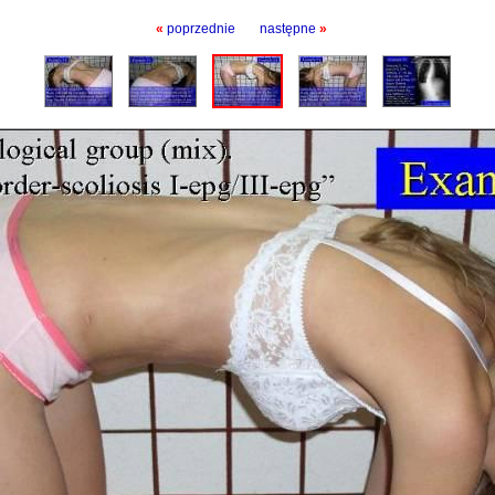
«
poprzednie
następne
»