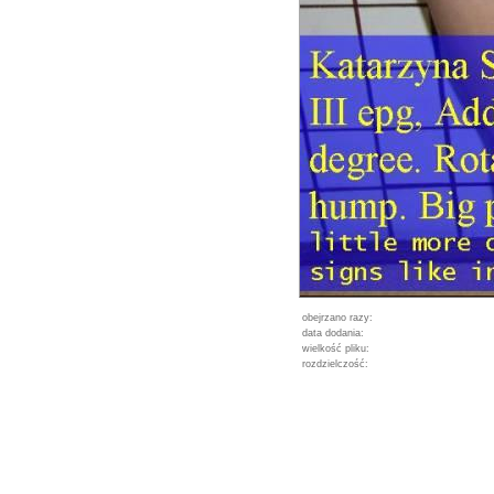
obejrzano razy:
data dodania:
wielkość pliku:
rozdzielczość: