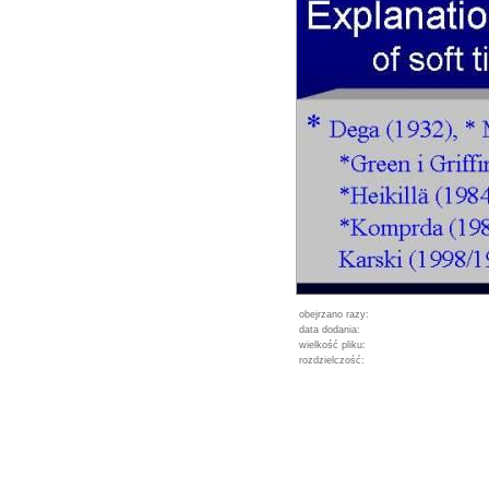
obejrzano razy:
data dodania:
wielkość pliku:
rozdzielczość: