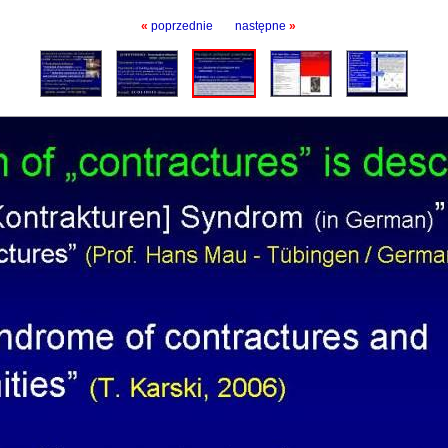
«
poprzednie
następne
»