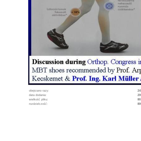
obejrzano razy:
24
data dodania:
20
wielkość pliku:
80
rozdzielczość:
80