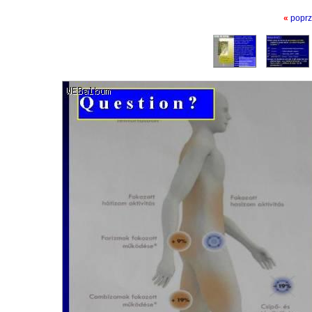
«
poprz