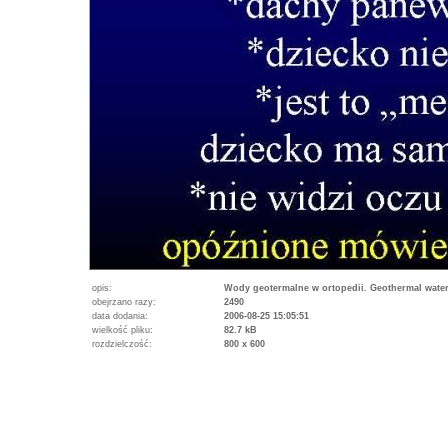
opis:
Wody geotermalne w ortopedii. Geothermal water
obejrzano razy:
2490
data dodania:
2006-08-25 15:05:51
wielkość pliku:
82.7 kB
rozdzielczość:
800 x 600