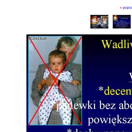
«
poprz