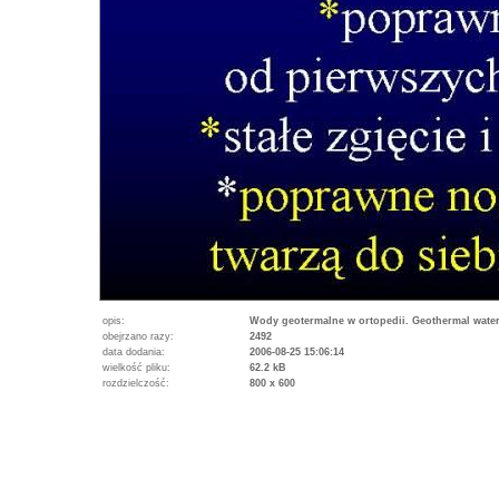
opis:
Wody geotermalne w ortopedii. Geothermal water
obejrzano razy:
2492
data dodania:
2006-08-25 15:06:14
wielkość pliku:
62.2 kB
rozdzielczość:
800 x 600