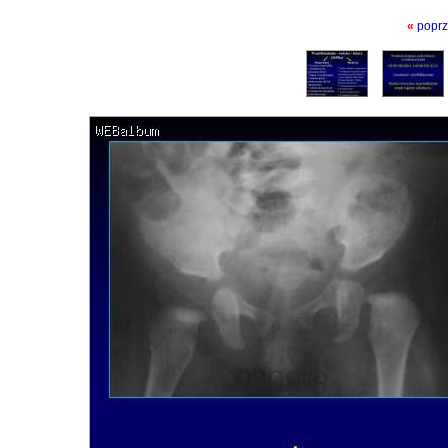
«
poprz