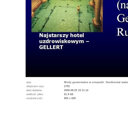
opis:
Wody geotermalne w ortopedii. Geothermal water
obejrzano razy:
2755
data dodania:
2006-08-25 15:11:14
wielkość pliku:
61.8 kB
rozdzielczość:
800 x 600