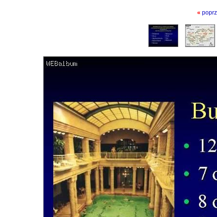
«
poprz