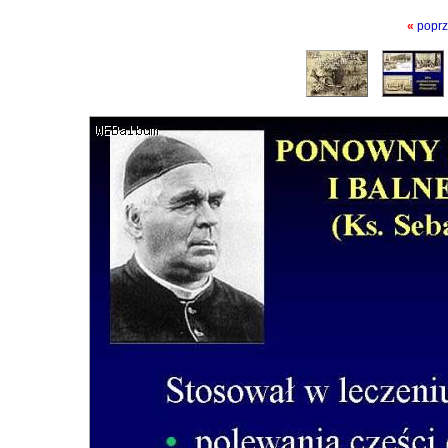
«
poprz