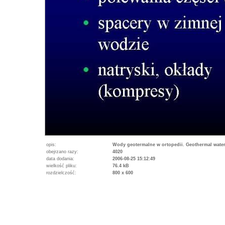
opis:
Wody geotermalne w ortopedii. Geothermal water
obejrzano razy:
4020
data dodania:
2006-08-25 15:12:49
wielkość pliku:
76.4 kB
rozdzielczość:
800 x 600