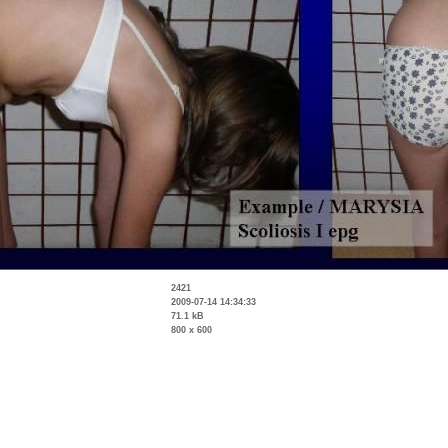
2421
2009-07-14 14:34:33
71.1 kB
800 x 600