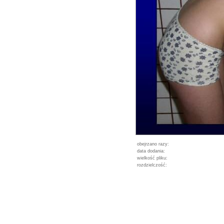
obejrzano razy:
data dodania:
wielkość pliku:
rozdzielczość: