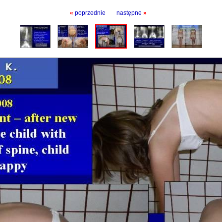
«
poprzednie
następne
»