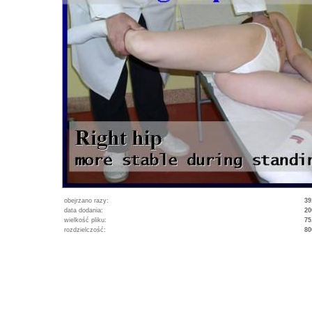
obejrzano razy:
39
data dodania:
20
wielkość pliku:
75
rozdzielczość:
80