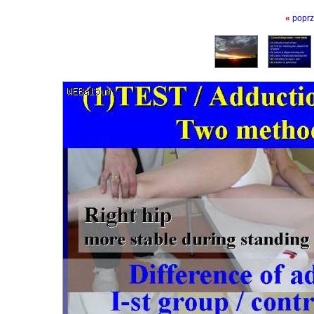
«
poprz