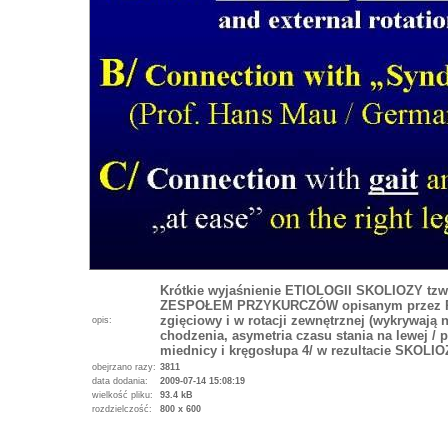
Krótkie wyjaśnienie ETIOLOGII SKOLIOZY tzw.
ZESPOŁEM PRZYKURCZÓW opisanym przez Prof
zgięciowy i w rotacji zewnętrznej (wykrywają n
opis:
chodzenia, asymetria czasu stania na lewej / 
miednicy i kręgosłupa 4/ w rezultacie SKOLIO
obejrzano razy:
3811
data dodania:
2009-07-14 15:08:19
wielkość pliku:
93.4 kB
rozdzielczość:
800 x 600