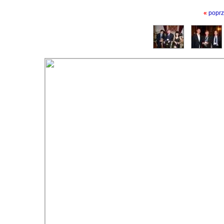
«
poprz