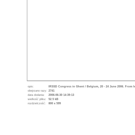
opis:
IRSSD Congress in Ghent / Belgium, 20 - 24 June 2006. From le
obejrzano razy:
2741
data dodania:
2006-06-30 14:39:13
wielkość pliku:
52.5 kB
rozdzielczość:
800 x 599