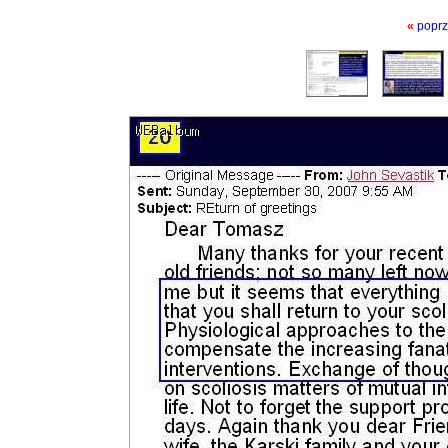
«
poprz