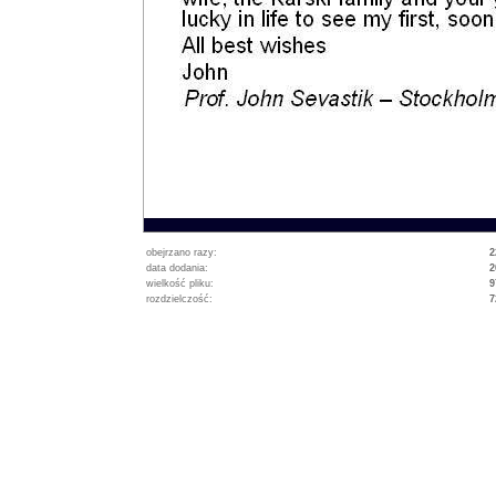
obejrzano razy:
2
data dodania:
2
wielkość pliku:
9
rozdzielczość:
7