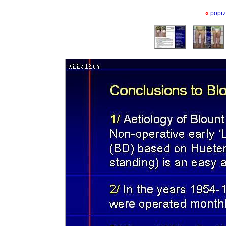
«
poprz