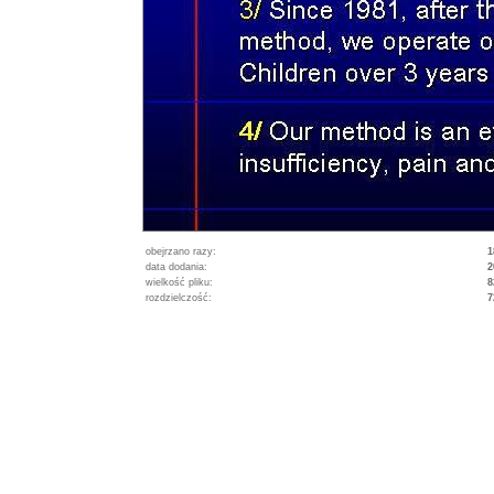
obejrzano razy:
1
data dodania:
2
wielkość pliku:
8
rozdzielczość:
7