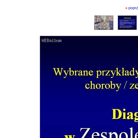
«
poprz