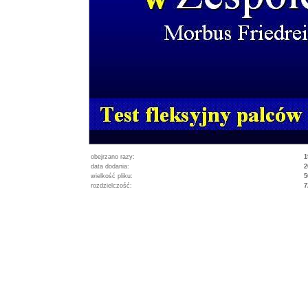
obejrzano razy:
1
data dodania:
2
wielkość pliku:
5
rozdzielczość:
7