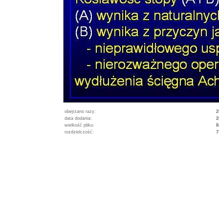
obejrzano razy:
2
data dodania:
2
wielkość pliku:
8
rozdzielczość:
7