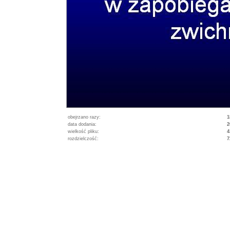
obejrzano razy:
1
data dodania:
2
wielkość pliku:
4
rozdzielczość:
7