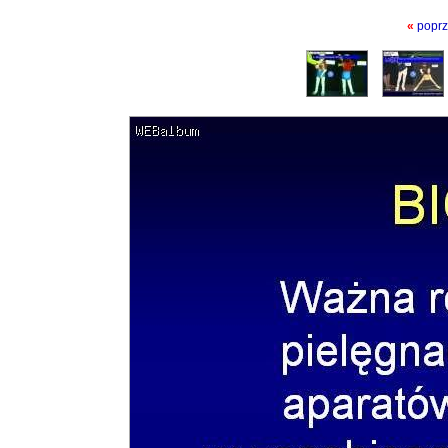
«
poprz