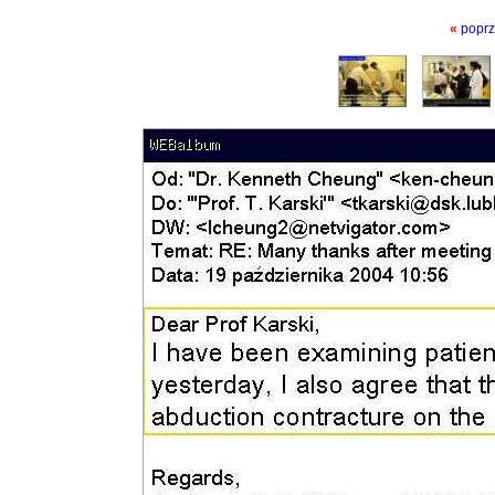
«
poprz