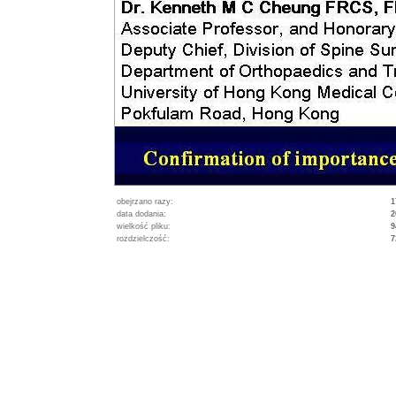
obejrzano razy:
1
data dodania:
2
wielkość pliku:
9
rozdzielczość:
7