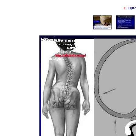
«
poprz