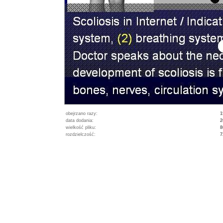
obejrzano razy:
1
data dodania:
2
wielkość pliku:
8
rozdzielczość:
7