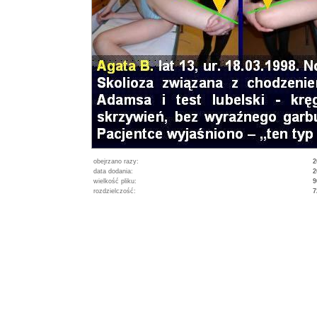
obejrzano razy:
2
data dodania:
2
wielkość pliku:
9
rozdzielczość:
7