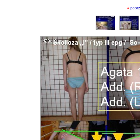
«
poprz