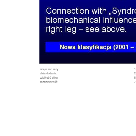
obejrzano razy:
1
data dodania:
2
wielkość pliku:
8
rozdzielczość:
7