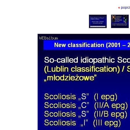
«
poprz