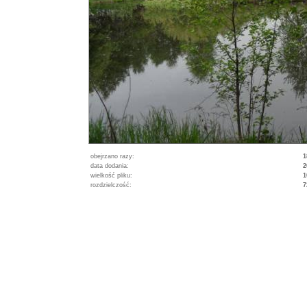
obejrzano razy:
1
data dodania:
2
wielkość pliku:
1
rozdzielczość:
7