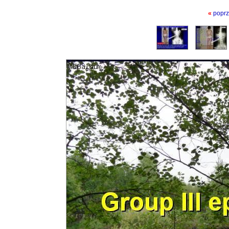
«
poprz