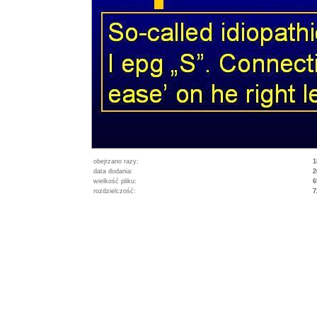
obejrzano razy:
1
data dodania:
2
wielkość pliku:
6
rozdzielczość:
7