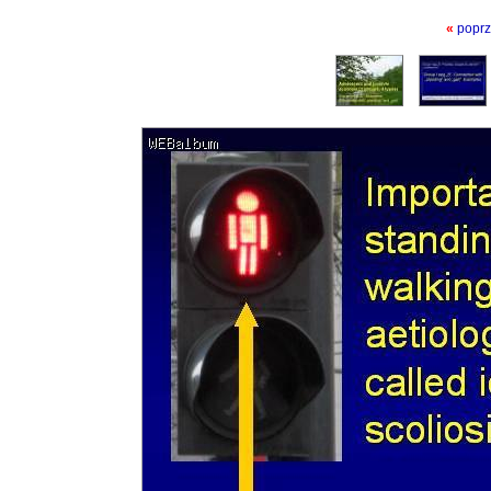
«
poprz