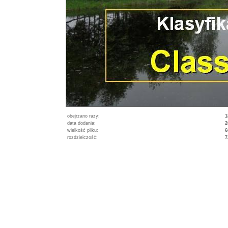
obejrzano razy:
1
data dodania:
2
wielkość pliku:
6
rozdzielczość:
7