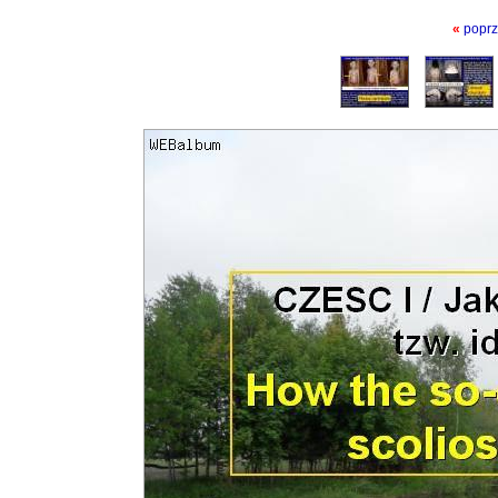
«
poprz