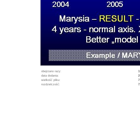
obejrzano razy:
1
data dodania:
2
wielkość pliku:
7
rozdzielczość:
7