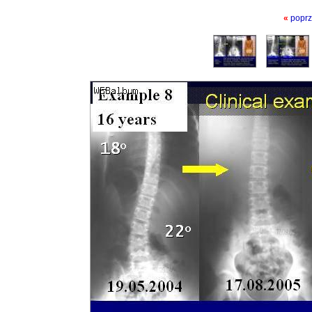
«
poprz