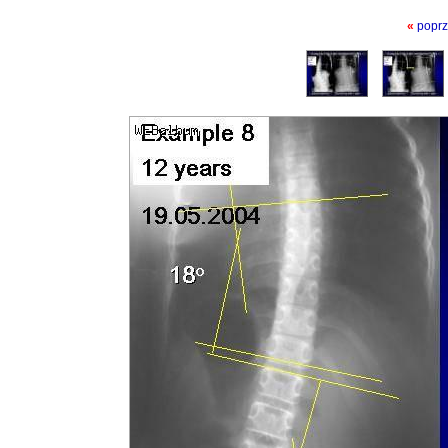
«
poprz