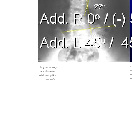
obejrzano razy:
1
data dodania:
2
wielkość pliku:
7
rozdzielczość:
7