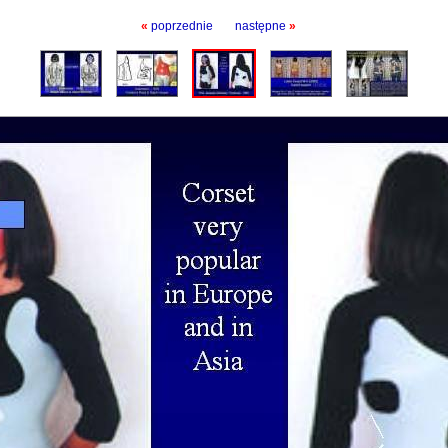
«
poprzednie
następne
»