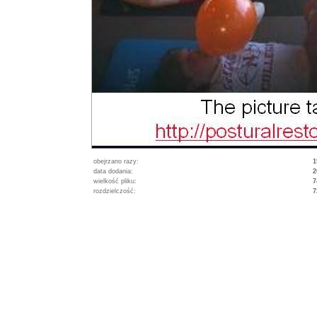
obejrzano razy:
1
data dodania:
2
wielkość pliku:
7
rozdzielczość:
7