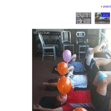
«
poprz