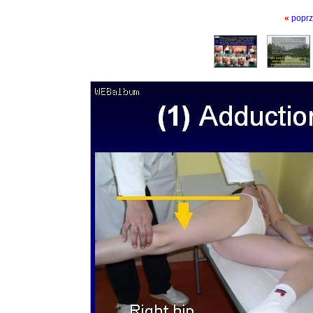
«
poprz