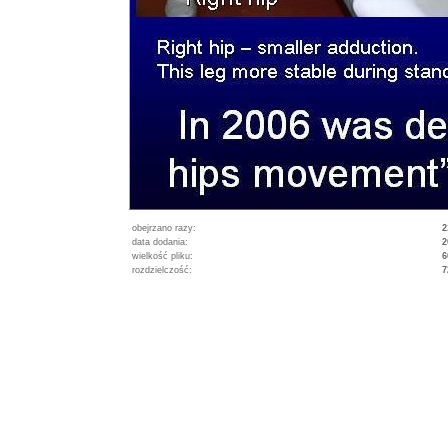
obejrzano razy:
2
data dodania:
2
wielkość pliku:
6
rozdzielczość:
7