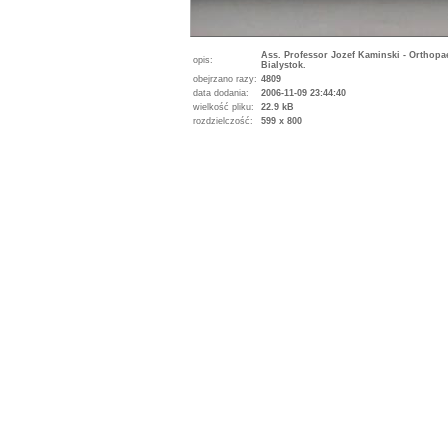
Ass. Professor Jozef Kaminski - Orthopa
opis:
Bialystok.
obejrzano razy:
4809
data dodania:
2006-11-09 23:44:40
wielkość pliku:
22.9 kB
rozdzielczość:
599 x 800