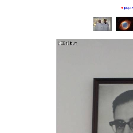
«
popr