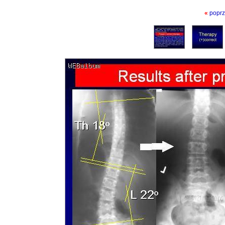
«
poprz