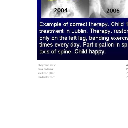
obejrzano razy:
4
data dodania:
2
wielkość pliku:
7
rozdzielczość:
7