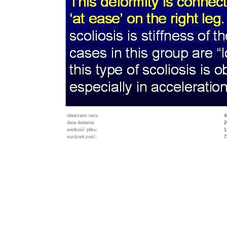
obejrzano razy:
4
data dodania:
2
wielkość pliku:
1
rozdzielczość:
7