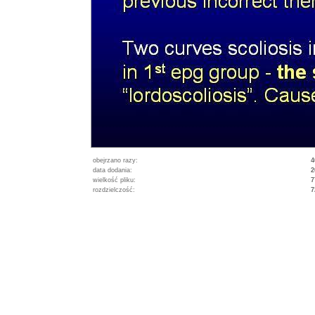
obejrzano razy:
4
data dodania:
2
wielkość pliku:
7
rozdzielczość:
7